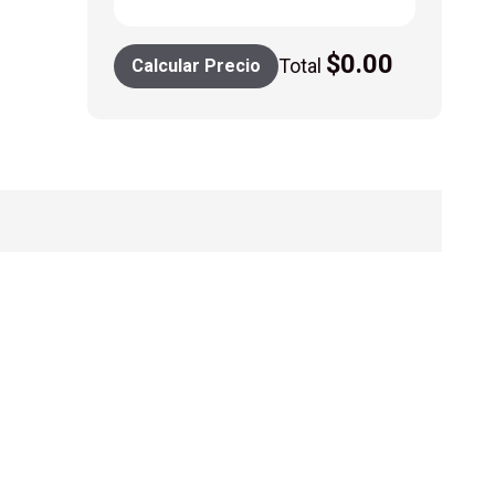
$
0.00
Total
Calcular Precio