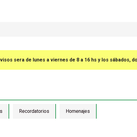
avisos sera de lunes a viernes de 8 a 16 hs y los sábados, d
s
Recordatorios
Homenajes