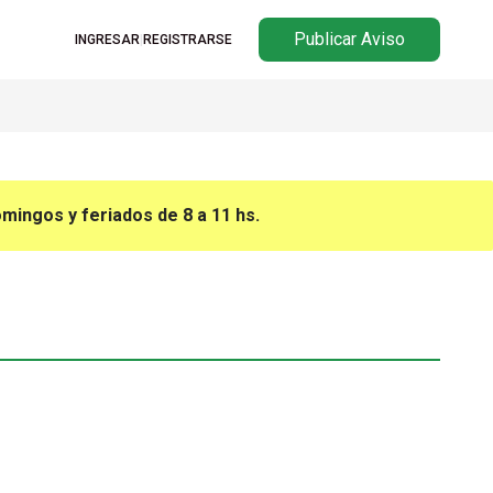
Publicar Aviso
INGRESAR
|
REGISTRARSE
omingos y feriados de 8 a 11 hs.