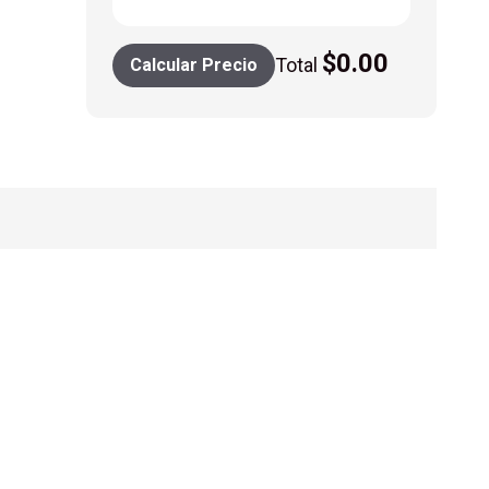
$
0.00
Total
Calcular Precio