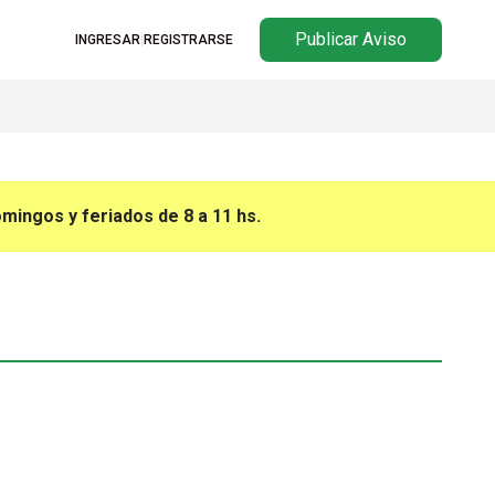
Publicar Aviso
INGRESAR
|
REGISTRARSE
omingos y feriados de 8 a 11 hs.