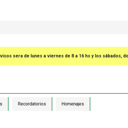
avisos sera de lunes a viernes de 8 a 16 hs y los sábados, d
s
Recordatorios
Homenajes