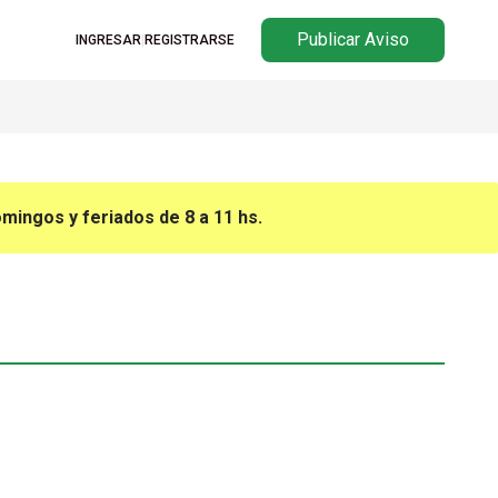
Publicar Aviso
INGRESAR
|
REGISTRARSE
omingos y feriados de 8 a 11 hs.