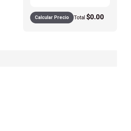
$
0.00
Total
Calcular Precio