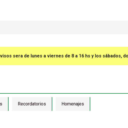
avisos sera de lunes a viernes de 8 a 16 hs y los sábados, d
s
Recordatorios
Homenajes